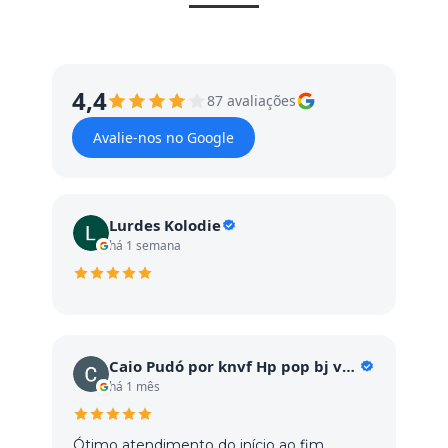
4,4
87 avaliações
Avalie-nos no Google
Lurdes Kolodie
há 1 semana
Caio Pudó por knvf Hp pop bj vc GC vc c
há 1 mês
Ótimo atendimento do início ao fim