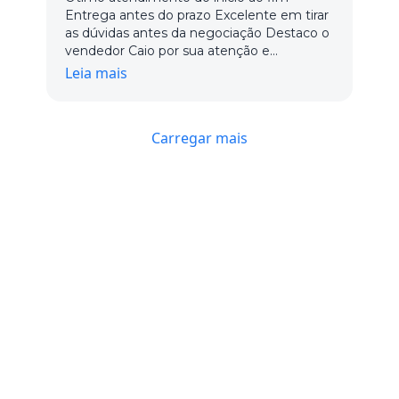
Entrega antes do prazo Excelente em tirar
as dúvidas antes da negociação Destaco o
vendedor Caio por sua atenção e
dedicação, os demais vendedores ainda
Leia mais
não tivemos o contato Com certeza está
na minha lista de fornecedores
Carregar mais