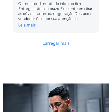
Ótimo atendimento do início ao fim
Entrega antes do prazo Excelente em tirar
as dúvidas antes da negociação Destaco o
vendedor Caio por sua atenção e
dedicação, os demais vendedores ainda
Leia mais
não tivemos o contato Com certeza está
na minha lista de fornecedores
Carregar mais