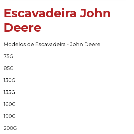
Escavadeira John
Deere
Modelos de Escavadeira - John Deere
75G
85G
130G
135G
160G
190G
200G