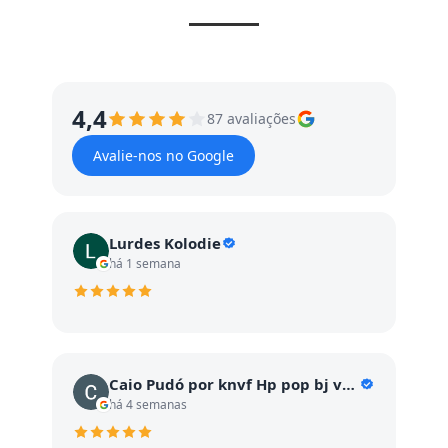
4,4
87 avaliações
Avalie-nos no Google
Lurdes Kolodie
há 1 semana
Caio Pudó por knvf Hp pop bj vc GC vc c
há 4 semanas