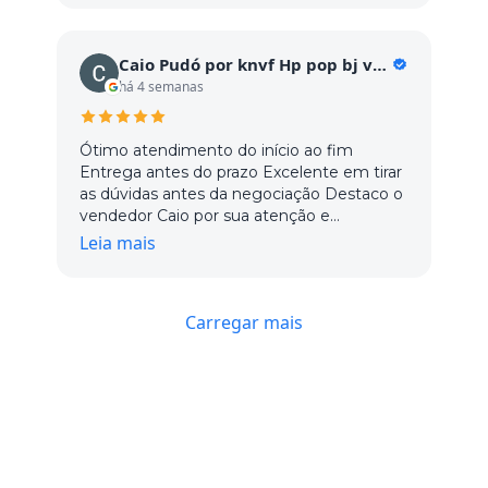
Caio Pudó por knvf Hp pop bj vc GC vc c
há 4 semanas
Ótimo atendimento do início ao fim
Entrega antes do prazo Excelente em tirar
as dúvidas antes da negociação Destaco o
vendedor Caio por sua atenção e
dedicação, os demais vendedores ainda
Leia mais
não tivemos o contato Com certeza está
na minha lista de fornecedores
Carregar mais