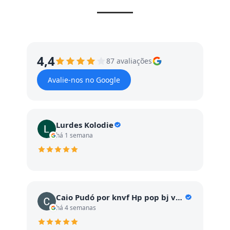
4,4
87 avaliações
Avalie-nos no Google
Lurdes Kolodie
há 1 semana
Caio Pudó por knvf Hp pop bj vc GC vc c
há 4 semanas