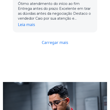
Ótimo atendimento do início ao fim
Entrega antes do prazo Excelente em tirar
as dúvidas antes da negociação Destaco o
vendedor Caio por sua atenção e
dedicação, os demais vendedores ainda
Leia mais
não tivemos o contato Com certeza está
na minha lista de fornecedores
Carregar mais