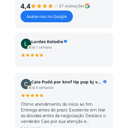
4,4
87 avaliações
Avalie-nos no Google
Lurdes Kolodie
há 1 semana
Caio Pudó por knvf Hp pop bj vc GC vc c
há 4 semanas
Ótimo atendimento do início ao fim
Entrega antes do prazo Excelente em tirar
as dúvidas antes da negociação Destaco o
vendedor Caio por sua atenção e
dedicação, os demais vendedores ainda